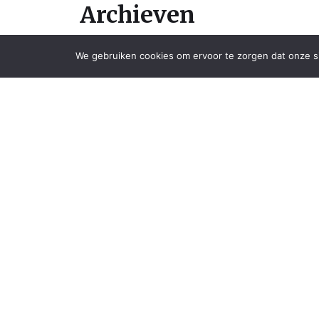
Archieven
We gebruiken cookies om ervoor te zorgen dat onze sit
april 2026
november 2025
oktober 2025
augustus 2025
juli 2025
juni 2025
mei 2025
april 2025
maart 2025
februari 2025
december 2024
maart 2024
januari 2024
december 2023