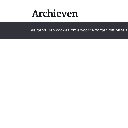
Archieven
We gebruiken cookies om ervoor te zorgen dat onze sit
april 2026
november 2025
oktober 2025
augustus 2025
juli 2025
juni 2025
mei 2025
april 2025
maart 2025
februari 2025
december 2024
maart 2024
januari 2024