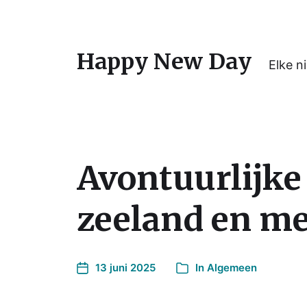
Happy New Day
Elke n
Avontuurlijke 
zeeland en m
13 juni 2025
In
Algemeen