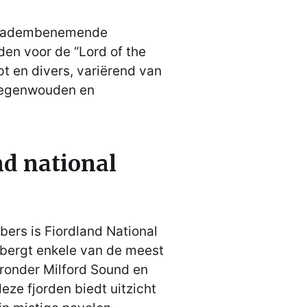
jn adembenemende
den voor de “Lord of the
pt en divers, variërend van
regenwouden en
nd national
bers is Fiordland National
erbergt enkele van de meest
aronder Milford Sound en
eze fjorden biedt uitzicht